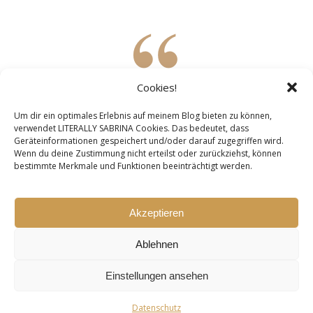
Cookies!
»Folgendes glaube ich über Menschen
meines Alters: Wir sind die Kinder aus Hogwarts,
Um dir ein optimales Erlebnis auf meinem Blog bieten zu können,
verwendet LITERALLY SABRINA Cookies. Das bedeutet, dass
und mehr als alles andere wollen wir wissen,
Geräteinformationen gespeichert und/oder darauf zugegriffen wird.
wo wir hingehören.«
Wenn du deine Zustimmung nicht erteilst oder zurückziehst, können
bestimmte Merkmale und Funktionen beeinträchtigt werden.
Robin Sloan – Der zauberhafte Sauerteig der Lois Clary
Akzeptieren
Ablehnen
© 2026 by LITERALLY SABRINA - all rights reserved ||
Impressum
|
Einstellungen ansehen
Disclaimer
|
Datenschutz
Ashe Theme von
WP Royal
.
Datenschutz