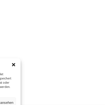
det
peichert
st oder
 werden.
n ansehen