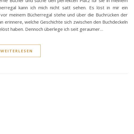
erne Bücher und suche den perfekten Platz für sie in meinem
erregal kann ich mich nicht satt sehen. Es löst in mir ein
ch vor meinem Bücherregal stehe und über die Buchrücken der
an erinnere, welche Geschichte sich zwischen den Buchdeckeln
sgelöst haben. Dennoch überlege ich seit geraumer…
WEITERLESEN